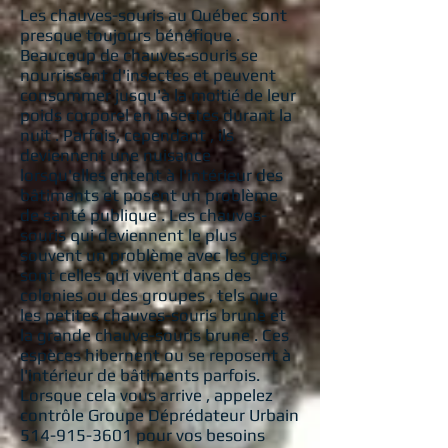
Les chauves-souris au Québec sont
presque toujours bénéfique .
Beaucoup de chauves-souris se
nourrissent d'insectes et peuvent
consommer jusqu'à la moitié de leur
poids corporel en insectes durant la
nuit . Parfois, cependant , ils
deviennent une nuisance
lorsqu'elles entent à l'intérieur des
bâtiments et posent un problème
de santé publique . Les chauves-
souris qui deviennent le plus
souvent un problème avec les gens
sont celles qui vivent dans des
colonies ou des groupes , tels que
les petites chauves-souris brune et
la grande chauve-souris brune . Ces
espèces hibernent ou se reposent à
l'intérieur de bâtiments parfois.
Lorsque cela vous arrive , appelez
contrôle Groupe Déprédateur Urbain
514-915-3601
pour vos besoins