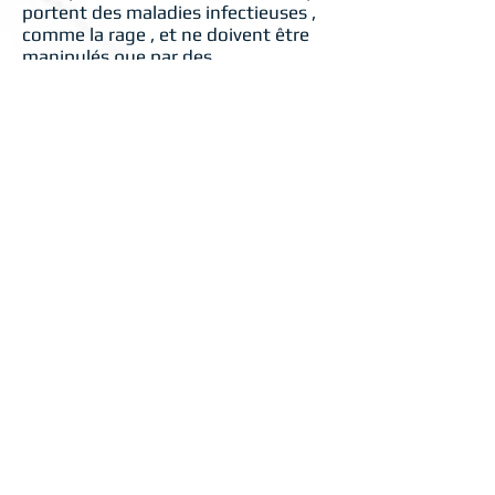
portent des maladies infectieuses ,
comme la rage , et ne doivent être
manipulés que par des
professionnels de contrôle de la
chauve-souris qui sont formés dans
le contrôle de chauve-souris et les
techniques d'expulsion .
Si vous avez un problème de chauve
souris contactez Déprédateur
Urbain afin de trouver un spécialiste
de l'enlèvement de chauve-souris à
514-914-3601
.
Pour en savoir plus sur les services
de contrôle des animaux et de
retrait des animaux
, visitez nos services .
www.depredateururbain.com
www.controlwildlifepest.com
www.sosfaune.com